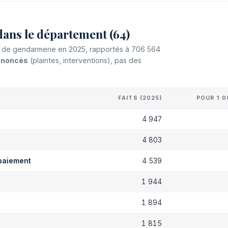
dans le département (64)
 et de gendarmerie en 2025, rapportés à 706 564
dénoncés
(plaintes, interventions), pas des
FAITS (2025)
POUR 1 0
s
4 947
4 803
paiement
4 539
1 944
1 894
1 815