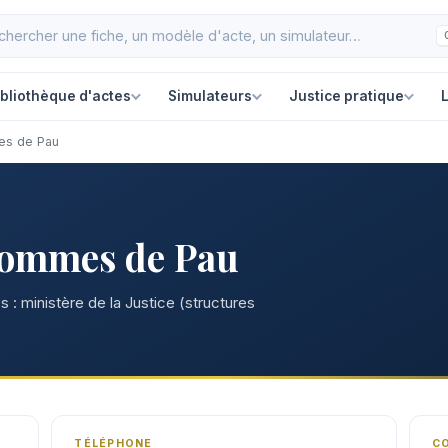
ibliothèque d'actes
Simulateurs
Justice pratique
L
es de Pau
hommes de Pau
 : ministère de la Justice (structures
TÉLÉPHONE
C