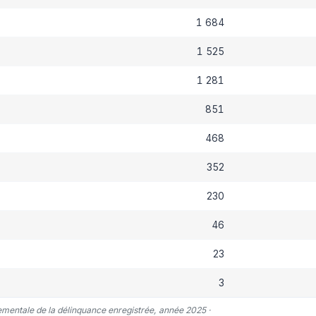
1 684
1 525
1 281
851
468
352
230
46
23
3
tementale de la délinquance enregistrée, année 2025 ·