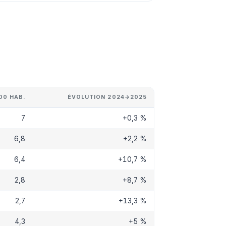
00 HAB.
ÉVOLUTION 2024→2025
7
+0,3 %
6,8
+2,2 %
6,4
+10,7 %
2,8
+8,7 %
2,7
+13,3 %
4,3
+5 %