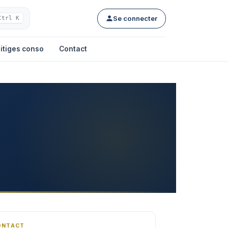
Se connecter
Ctrl K
itiges conso
Contact
ONTACT