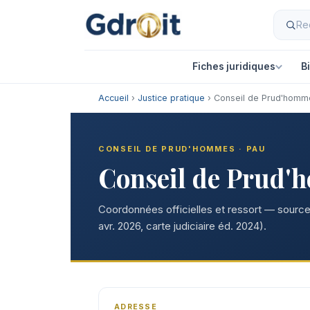
Fiches juridiques
B
Accueil
›
Justice pratique
› Conseil de Prud'homm
CONSEIL DE PRUD'HOMMES · PAU
Conseil de Prud'
Coordonnées officielles et ressort — sources
avr. 2026, carte judiciaire éd. 2024).
ADRESSE