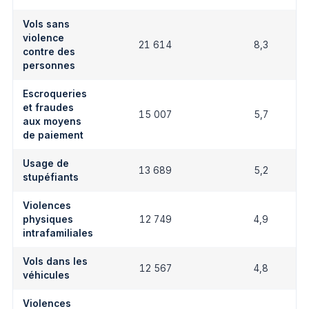
Vols sans
violence
21 614
8,3
contre des
personnes
Escroqueries
et fraudes
15 007
5,7
aux moyens
de paiement
Usage de
13 689
5,2
stupéfiants
Violences
physiques
12 749
4,9
intrafamiliales
Vols dans les
12 567
4,8
véhicules
Violences