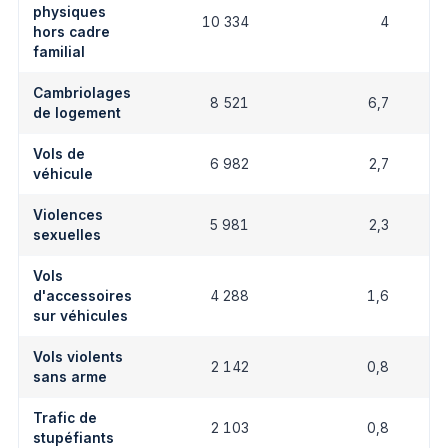
physiques
10 334
4
hors cadre
familial
Cambriolages
8 521
6,7
de logement
Vols de
6 982
2,7
véhicule
Violences
5 981
2,3
sexuelles
Vols
d'accessoires
4 288
1,6
sur véhicules
Vols violents
2 142
0,8
sans arme
Trafic de
2 103
0,8
stupéfiants