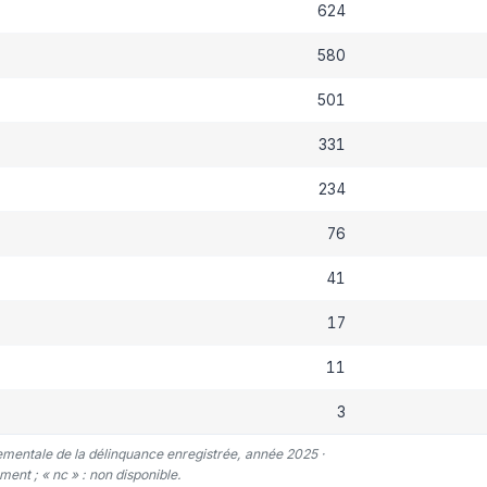
624
580
501
331
234
76
41
17
11
3
tementale de la délinquance enregistrée, année 2025 ·
ent ; « nc » : non disponible.