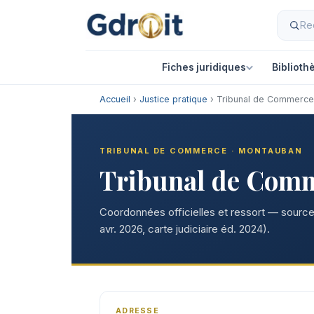
Fiches juridiques
Biblioth
Accueil
›
Justice pratique
› Tribunal de Commerc
TRIBUNAL DE COMMERCE · MONTAUBAN
Tribunal de Com
Coordonnées officielles et ressort — sources
avr. 2026, carte judiciaire éd. 2024).
ADRESSE