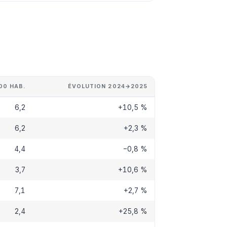
00 HAB.
ÉVOLUTION 2024→2025
6,2
+10,5 %
6,2
+2,3 %
4,4
−0,8 %
3,7
+10,6 %
7,1
+2,7 %
2,4
+25,8 %