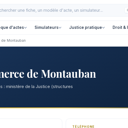
èque d'actes
Simulateurs
Justice pratique
Droit & 
e de Montauban
merce de Montauban
 : ministère de la Justice (structures
TÉLÉPHONE