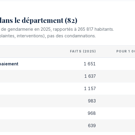
dans le département (82)
et de gendarmerie en 2025, rapportés à 265 817 habitants.
plaintes, interventions), pas des condamnations.
FAITS (2025)
POUR 1 0
paiement
1 651
1 637
s
1 157
983
968
639