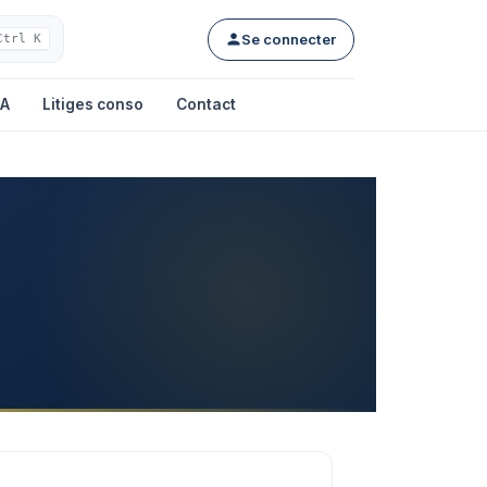
Se connecter
Ctrl K
IA
Litiges conso
Contact