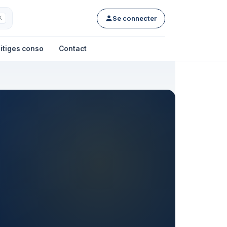
Se connecter
K
itiges conso
Contact