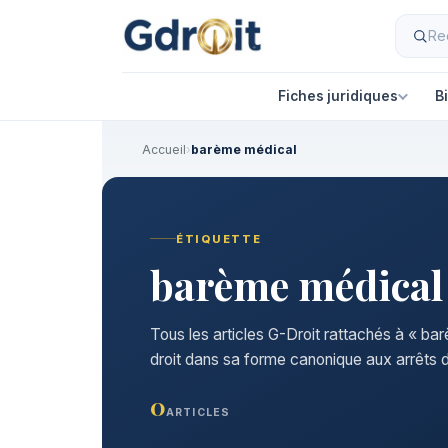
Fiches juridiques
B
Accueil
›
barème médical
ÉTIQUETTE
barème médical
Tous les articles G-Droit rattachés à « ba
droit dans sa forme canonique aux arrêts d
0
ARTICLES