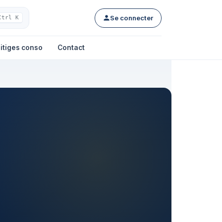
Se connecter
Ctrl K
itiges conso
Contact