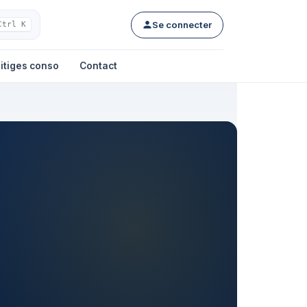
Se connecter
Ctrl K
itiges conso
Contact