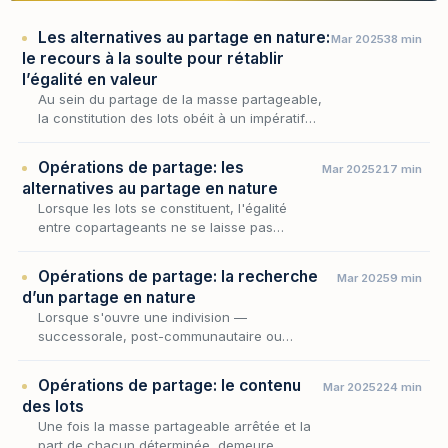
Les alternatives au partage en nature:
Mar 2025
38 min
le recours à la soulte pour rétablir
l’égalité en valeur
Au sein du partage de la masse partageable,
la constitution des lots obéit à un impératif
d'égalité que la nature même des biens vient
parfois contrarier : tous ne se laissent pas…
Opérations de partage: les
Mar 2025
217 min
alternatives au partage en nature
Lorsque les lots se constituent, l'égalité
entre copartageants ne se laisse pas
toujours atteindre par le seul jeu de
l'attribution en nature : la consistance des
Opérations de partage: la recherche
Mar 2025
9 min
biens indivis, le…
d’un partage en nature
Lorsque s'ouvre une indivision —
successorale, post-communautaire ou
conventionnelle — nul n'est tenu d'y demeurer
: l'article 815 du Code civil reconnaît à chaque
Opérations de partage: le contenu
Mar 2025
224 min
indivisaire le d…
des lots
Une fois la masse partageable arrêtée et la
part de chacun déterminée, demeure