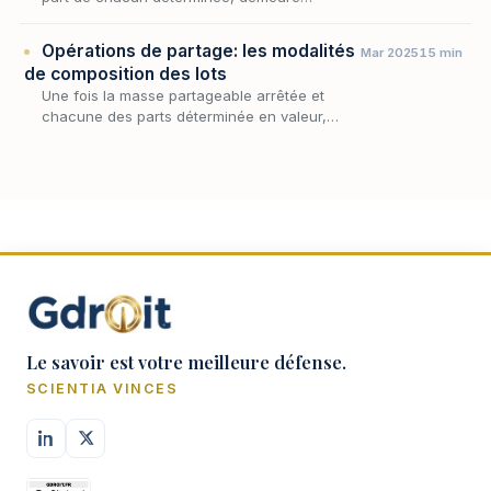
l'opération la plus concrète et, souvent, la
plus délicate : façonner les lots eux-mêmes,
Opérations de partage: les modalités
Mar 2025
15 min
c'est-à-dir…
de composition des lots
Une fois la masse partageable arrêtée et
chacune des parts déterminée en valeur,
encore faut-il donner à ces droits une
consistance concrète : c'est l'objet de la
composition des l…
Le savoir est votre meilleure défense.
SCIENTIA VINCES