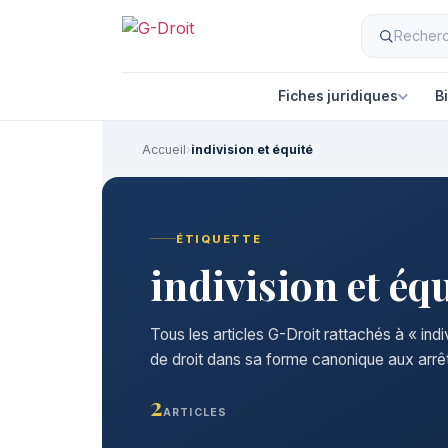
Aller
au
contenu
Fiches juridiques
B
Accueil
›
indivision et équité
ÉTIQUETTE
indivision et éq
Tous les articles G-Droit rattachés à « indi
de droit dans sa forme canonique aux arrêt
2
ARTICLES