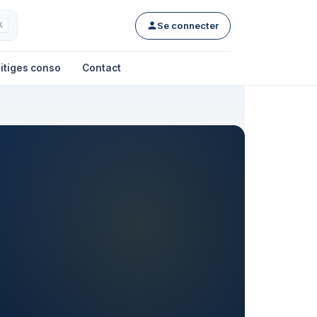
Se connecter
K
itiges conso
Contact