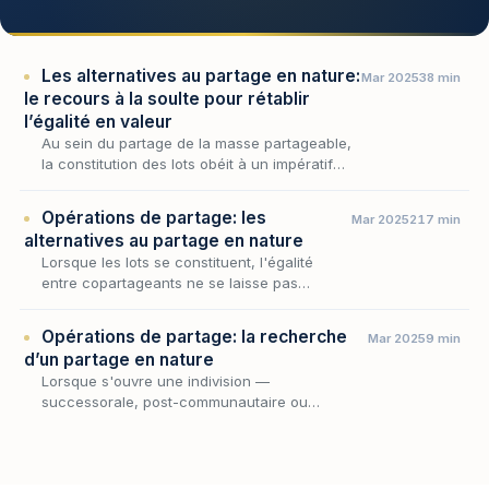
Les alternatives au partage en nature:
Mar 2025
38 min
le recours à la soulte pour rétablir
l’égalité en valeur
Au sein du partage de la masse partageable,
la constitution des lots obéit à un impératif
d'égalité que la nature même des biens vient
parfois contrarier : tous ne se laissent pas…
Opérations de partage: les
Mar 2025
217 min
alternatives au partage en nature
Lorsque les lots se constituent, l'égalité
entre copartageants ne se laisse pas
toujours atteindre par le seul jeu de
l'attribution en nature : la consistance des
Opérations de partage: la recherche
Mar 2025
9 min
biens indivis, le…
d’un partage en nature
Lorsque s'ouvre une indivision —
successorale, post-communautaire ou
conventionnelle — nul n'est tenu d'y demeurer
: l'article 815 du Code civil reconnaît à chaque
indivisaire le d…