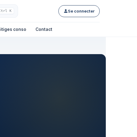
Se connecter
Ctrl K
itiges conso
Contact