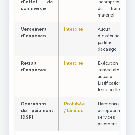
d'effet de
incompressible
commerce
du traitement
matériel
Versement
Interdite
Aucun délai
d'espèces
d'exécution ne
justifie un
décalage
Retrait
Interdite
Exécution
d'espèces
immédiate,
aucune
justification
temporelle
Opérations
Prohibée
Harmonisation
de paiement
/ Limitée
européenne des
(DSP)
services de
paiement