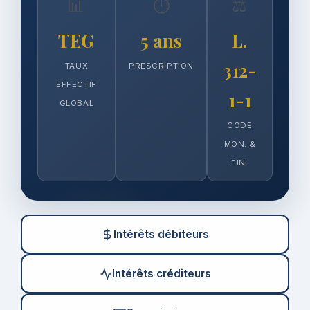
📊
⏱️
⚖️
TEG
5 ans
L.
312-
TAUX
PRESCRIPTION
EFFECTIF
1-1
GLOBAL
CODE
MON. &
FIN.
Intérêts débiteurs
Intérêts créditeurs