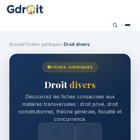
Accueil
›
Fiches juridiques
›
Droit divers
📚
FICHES JURIDIQUES
Droit
divers
Découvrez les fiches consacrées aux
matières transversales : droit privé, droit
constitutionnel, théorie générale, fiscalité et
concurrence.
📂
📖