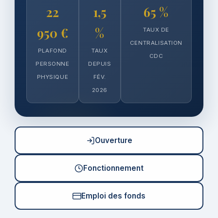
22
1,5
65 %
950 €
%
TAUX DE
CENTRALISATION
PLAFOND
TAUX
CDC
PERSONNE
DEPUIS
PHYSIQUE
FÉV.
2026
Ouverture
Fonctionnement
Emploi des fonds