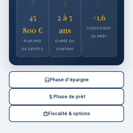
💰
⏳
📈
45
2 à 5
×1,6
800 €
ans
COEFFICIENT
DE PRÊT
PLAFOND
DURÉE DU
DE DÉPÔTS
CONTRAT
Phase d'épargne
Phase de prêt
Fiscalité & options