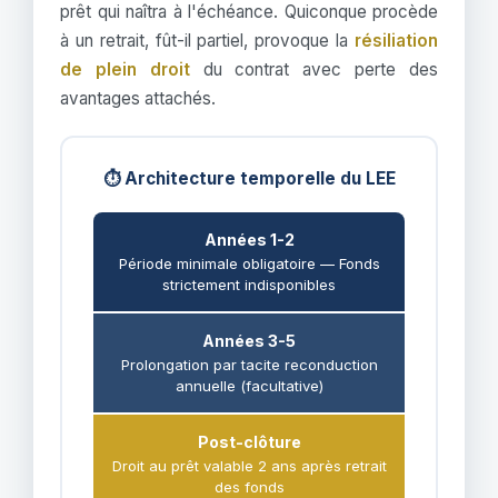
prêt qui naîtra à l'échéance. Quiconque procède
à un retrait, fût-il partiel, provoque la
résiliation
de plein droit
du contrat avec perte des
avantages attachés.
⏱️ Architecture temporelle du LEE
Années 1-2
Période minimale obligatoire — Fonds
strictement indisponibles
Années 3-5
Prolongation par tacite reconduction
annuelle (facultative)
Post-clôture
Droit au prêt valable 2 ans après retrait
des fonds