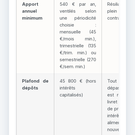
Apport
540 € par an,
Résiliation
annuel
ventilés selon
plein droit
minimum
une périodicité
contrat
choisie :
mensuelle (45
€/mois min.),
trimestrielle (135
€/trim. min.) ou
semestrielle (270
€/sem. min.)
Plafond de
45 800 € (hors
Tout
dépôts
intérêts
dépassemen
capitalisés)
est refusé ;
livret conti
de produire 
intérêts s
alimentation
nouvelle