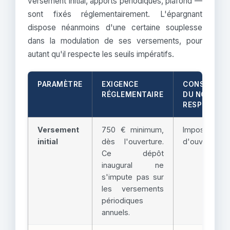
versement initial, apports périodiques, plafond —
sont fixés réglementairement. L'épargnant
dispose néanmoins d'une certaine souplesse
dans la modulation de ses versements, pour
autant qu'il respecte les seuils impératifs.
PARAMÈTRE
EXIGENCE
CONSÉQUEN
RÉGLEMENTAIRE
DU NON-
RESPECT
Versement
750 € minimum,
Impossibilité
initial
dès l'ouverture.
d'ouvrir le liv
Ce dépôt
inaugural ne
s'impute pas sur
les versements
périodiques
annuels.