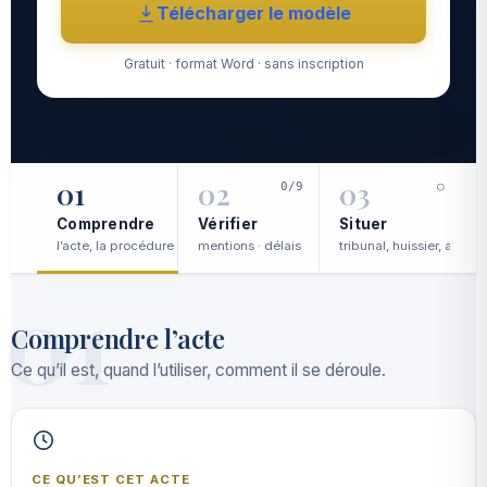
Télécharger le modèle
Gratuit · format Word · sans inscription
01
02
03
0/9
○
Comprendre
Vérifier
Situer
l’acte, la procédure
mentions · délais
tribunal, huissier, avocat
c
01
Comprendre l’acte
Ce qu’il est, quand l’utiliser, comment il se déroule.
CE QU’EST CET ACTE