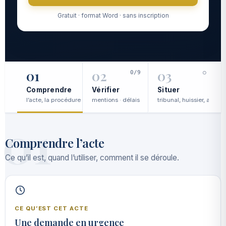
Gratuit · format Word · sans inscription
01
02
03
0/9
○
Comprendre
Vérifier
Situer
l’acte, la procédure
mentions · délais
tribunal, huissier, avocat
c
01
Comprendre l’acte
Ce qu’il est, quand l’utiliser, comment il se déroule.
CE QU’EST CET ACTE
Une demande en urgence