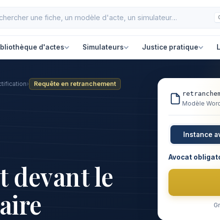
ibliothèque d'actes
Simulateurs
Justice pratique
L
tification
›
Requête en retranchement
retranche
Modèle Word 
Instance a
Avocat obligat
 devant le
aire
Gr