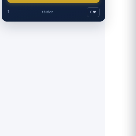
0
♥
1
téléch.