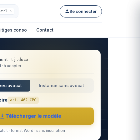
Se connecter
Ctrl K
itiges conso
Contact
ment-tj.docx
· à adapter
vec avocat
Instance sans avocat
oire
art. 462 CPC
Télécharger le modèle
atuit · format Word · sans inscription