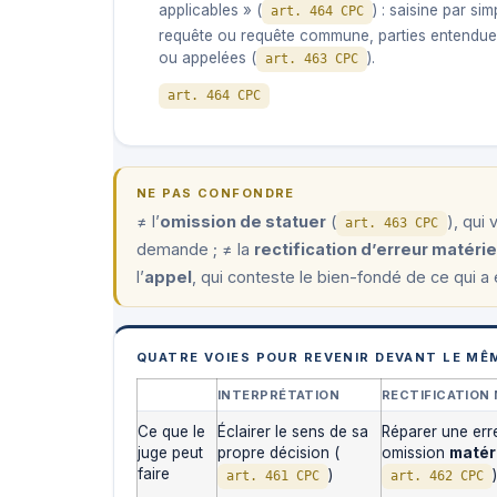
applicables » (
) : saisine par sim
art. 464 CPC
requête ou requête commune, parties entendu
ou appelées (
).
art. 463 CPC
art. 464 CPC
NE PAS CONFONDRE
≠ l’
omission de statuer
(
), qui
art. 463 CPC
demande ; ≠ la
rectification d’erreur matérie
l’
appel
, qui conteste le bien-fondé de ce qui a 
QUATRE VOIES POUR REVENIR DEVANT LE MÊ
INTERPRÉTATION
RECTIFICATION
Ce que le
Éclairer le sens de sa
Réparer une err
juge peut
propre décision (
omission
matér
faire
)
)
art. 461 CPC
art. 462 CPC