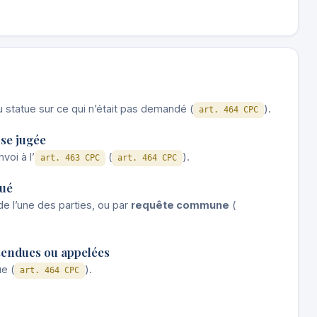
ou statue sur ce qui n’était pas demandé (
).
art. 464 CPC
ose jugée
voi à l’
(
).
art. 463 CPC
art. 464 CPC
tué
e l’une des parties, ou par
requête commune
(
ntendues ou appelées
e (
).
art. 464 CPC