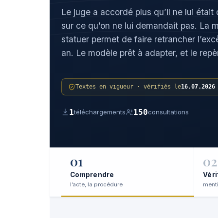
Le juge a accordé plus qu’il ne lui éta
sur ce qu’on ne lui demandait pas. La 
statuer permet de faire retrancher l’e
an. Le modèle prêt à adapter, et le rep
Textes en vigueur · vérifiés le
16.07.2026
1
150
téléchargements
consultations
01
02
Comprendre
Véri
l’acte, la procédure
menti