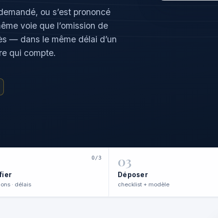
it demandé, ou s’est prononcé
même voie que l’omission de
xcès — dans le même délai d’un
ère qui compte.
03
0/3
fier
Déposer
ons · délais
checklist + modèle