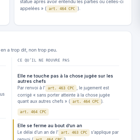
statue après avoir entendu les parties ou celles-ci
appelées » (
).
art. 464 CPC
 en a trop dit, non trop peu.
CE QU’IL NE ROUVRE PAS
Elle ne touche pas à la chose jugée sur les
autres chefs
Par renvoi à l’
, le jugement est
art. 463 CPC
lus
corrigé « sans porter atteinte à la chose jugée
quant aux autres chefs » (
).
art. 464 CPC
art. 464 CPC
Elle se ferme au bout d’un an
Le délai d’un an de l’
s’applique par
art. 463 CPC
renvoi (
).
art. 464 CPC