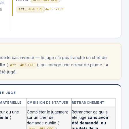
ple
es
art. 464 CPC
définitif
 vise le cas inverse — le juge n’a pas tranché un chef de
lle
(
), qui corrige une erreur de plume ; ≠
art. 462 CPC
été jugé.
ME JUGE
 MATÉRIELLE
OMISSION DE STATUER
RETRANCHEMENT
eur ou une
Compléter le jugement
Retrancher ce qui a
ielle
(
sur un chef de
été jugé
sans avoir
demande oublié (
été demandé, ou
au-delà de la
)
art. 463 CPC