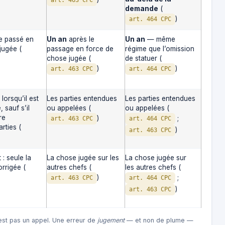
demande
(
)
art. 464 CPC
e passé en
Un an
après le
Un an
— même
jugée (
passage en force de
régime que l’omission
chose jugée (
de statuer (
)
)
art. 463 CPC
art. 464 CPC
lorsqu’il est
Les parties entendues
Les parties entendues
, sauf s’il
ou appelées (
ou appelées (
re
)
;
art. 463 CPC
art. 464 CPC
rties (
)
art. 463 CPC
: seule la
La chose jugée sur les
La chose jugée sur
orrigée (
autres chefs (
les autres chefs (
)
;
art. 463 CPC
art. 464 CPC
)
art. 463 CPC
’est pas un appel. Une erreur de
jugement
— et non de plume —