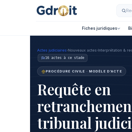
Fiches juridiques
B
Actes judiciaires
›
Nouveaux actes
›
Interprétation & rec
16 actes à ce stade
PROCÉDURE CIVILE · MODÈLE D’ACTE
Requête en
retranchement
tribunal judici