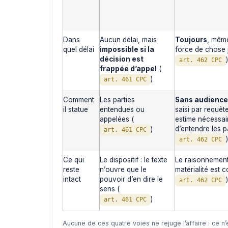
Dans
Aucun délai, mais
Toujours
, mêm
quel délai
impossible si la
force de chose 
décision est
)
art. 462 CPC
frappée d’appel
(
)
art. 461 CPC
Comment
Les parties
Sans audience
il statue
entendues ou
saisi par requête
appelées (
estime nécessai
d’entendre les pa
)
art. 461 CPC
)
art. 462 CPC
Ce qui
Le dispositif : le texte
Le raisonnement 
reste
n’ouvre que le
matérialité est c
intact
pouvoir d’en dire le
)
art. 462 CPC
sens (
)
art. 461 CPC
Aucune de ces quatre voies ne rejuge l’affaire : ce n