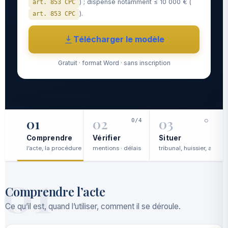
) ; dispense notamment ≤ 10 000 € (
art. 853 CPC
).
art. 853 CPC
Télécharger le modèle
Gratuit · format Word · sans inscription
01
02
03
0/4
○
Comprendre
Vérifier
Situer
l’acte, la procédure
mentions · délais
tribunal, huissier, avocat
c
01
Comprendre l’acte
Ce qu’il est, quand l’utiliser, comment il se déroule.