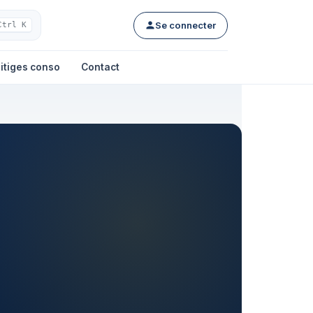
Se connecter
Ctrl K
itiges conso
Contact