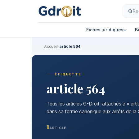
Fiches juridiques
B
Accueil
›
article 564
ÉTIQUETTE
article 564
Tous les articles G-Droit rattachés à « art
dans sa forme canonique aux arrêts de la C
1
ARTICLE