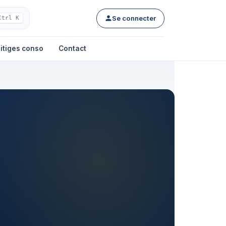
Se connecter
Ctrl K
itiges conso
Contact