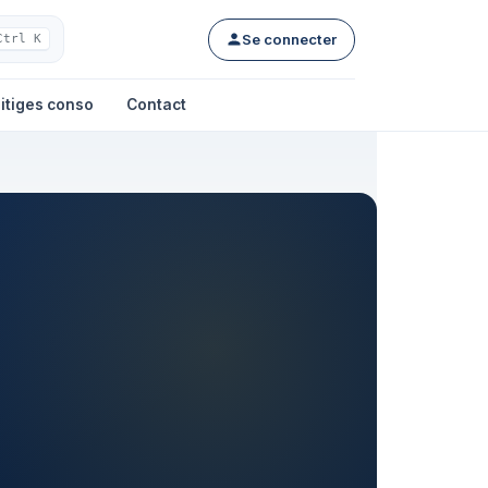
Se connecter
Ctrl K
itiges conso
Contact