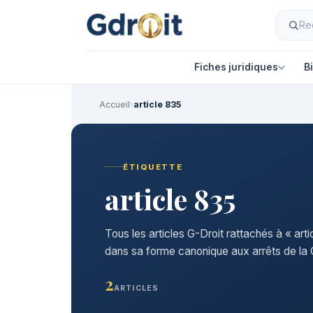
Fiches juridiques
B
Accueil
›
article 835
ÉTIQUETTE
article 835
Tous les articles G-Droit rattachés à « art
dans sa forme canonique aux arrêts de la C
2
ARTICLES