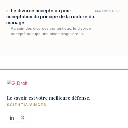
Le divorce accepté ou pour
Mai 2018
34 min
acceptation du principe de la rupture du
mariage
Au sein des divorces contentieux, le divorce
accepté occupe une place singulière : il
repose sur un accord des époux limité au seul
principe de la rupture, sans exiger d'eux
qu'ils…
Le savoir est votre meilleure défense.
SCIENTIA VINCES