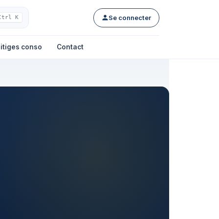
Se connecter
Ctrl K
itiges conso
Contact