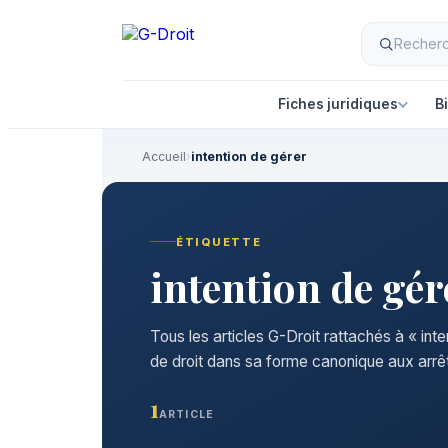
Aller
au
contenu
Fiches juridiques
B
Accueil
›
intention de gérer
ÉTIQUETTE
intention de gér
Tous les articles G-Droit rattachés à « int
de droit dans sa forme canonique aux arrêt
1
ARTICLE