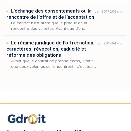
L’échange des consentements ou la
Jan 2017
108 min
rencontre de l’offre et de l’acceptation
Le contrat n’est autre que le produit de la
rencontre des volontés. Avant que d’en
décrire le mécanisme, encore faut-il
s’entendre sur la notion même de contrat,
Le régime juridique de l’offre: notion,
Jan 2017
54 min
car c’est elle qui…
caractères, révocation, caducité et
réforme des obligations
Avant que le contrat ne prenne corps, il faut
que deux volontés se rencontrent : c'est tout
l'objet de l'échange des consentements, dont
l'offre constitue le premier moment, celui…