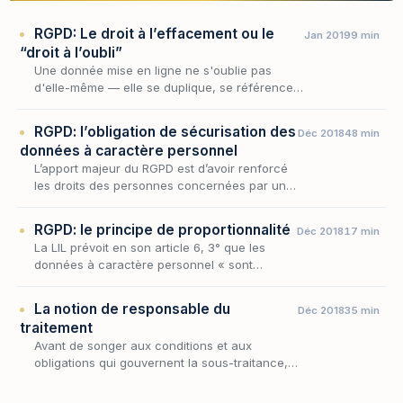
RGPD: Le droit à l’effacement ou le
Jan 2019
9 min
“droit à l’oubli”
Une donnée mise en ligne ne s'oublie pas
d'elle-même — elle se duplique, se référence,
se ravive. Contre cette mémoire numérique
persistante, le Règlement général sur la
RGPD: l’obligation de sécurisation des
Déc 2018
48 min
protection…
données à caractère personnel
L’apport majeur du RGPD est d’avoir renforcé
les droits des personnes concernées par un
traitement de données à caractère personnel
au moyen d’un bouleversement des principes
RGPD: le principe de proportionnalité
Déc 2018
17 min
s’imp…
La LIL prévoit en son article 6, 3° que les
données à caractère personnel « sont
adéquates, pertinentes et non excessives au
regard des finalités pour lesquelles elles sont
La notion de responsable du
Déc 2018
35 min
collect…
traitement
Avant de songer aux conditions et aux
obligations qui gouvernent la sous-traitance,
encore faut-il savoir à qui, du donneur
d'ordre ou de l'exécutant, le règlement