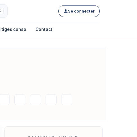
Se connecter
K
itiges conso
Contact