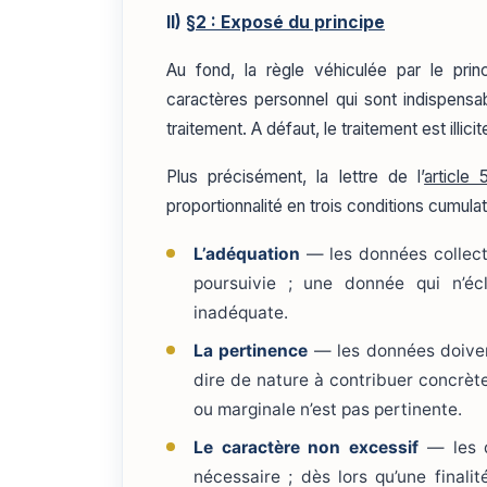
II)
§2 : Exposé du principe
Au fond, la règle véhiculée par le pri
caractères personnel qui sont indispensab
traitement. A défaut, le traitement est illicit
Plus précisément, la lettre de l’
article 
proportionnalité en trois conditions cumulat
L’adéquation
— les données collectée
poursuivie ; une donnée qui n’écl
inadéquate.
La pertinence
— les données doivent 
dire de nature à contribuer concrèt
ou marginale n’est pas pertinente.
Le caractère non excessif
— les d
nécessaire ; dès lors qu’une final