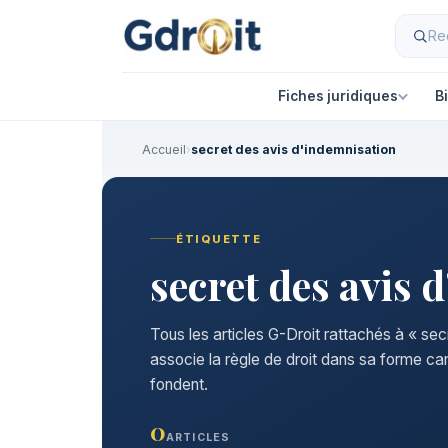
Fiches juridiques
B
Accueil
›
secret des avis d'indemnisation
ÉTIQUETTE
secret des avis 
Tous les articles G-Droit rattachés à « se
associe la règle de droit dans sa forme ca
fondent.
0
ARTICLES