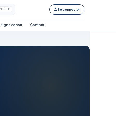
Se connecter
Ctrl K
itiges conso
Contact