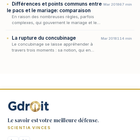
Différences et points communs entre
Mar 2018
67 min
le pacs et le mariage: comparaison
En raison des nombreuses règles, parfois
complexes, qui gouvernent le mariage et le
pacs, il n’est pas évident de percevoir les
points communs et les différences qui existent
La rupture du concubinage
Mar 2018
114 min
entre…
Le concubinage se laisse appréhender à
travers trois moments : sa notion, qui en
délimite les contours juridiques ; ses effets,
qui en mesurent la portée tant que dure
l'union ; sa…
Le savoir est votre meilleure défense.
SCIENTIA VINCES