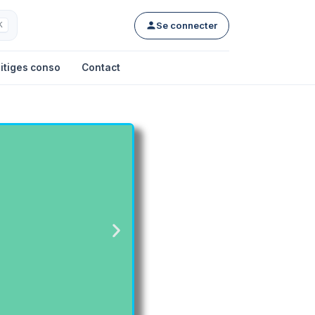
Se connecter
K
itiges conso
Contact