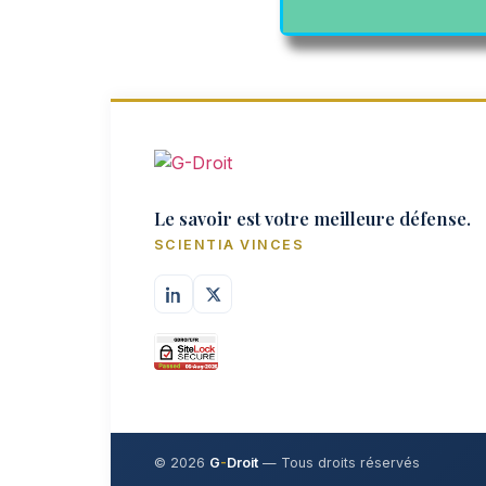
L’inscript
ne rien m
Le savoir est votre meilleure défense.
SCIENTIA VINCES
© 2026
G
-
Droit
— Tous droits réservés