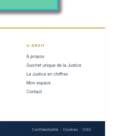
QUI
tenant pour
Testez vos connaiss
G-DROIT
privilèges
PACT
À propos
Guichet unique de la Justice
Cliquer 
La Justice en chiffres
Mon espace
Contact
Confidentialité
Cookies
CGU