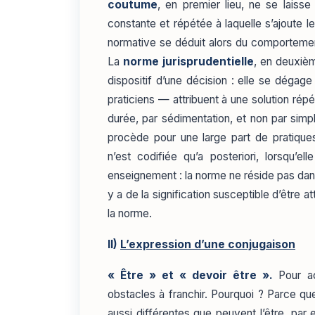
coutume
, en premier lieu, ne se laiss
constante et répétée à laquelle s’ajoute l
normative se déduit alors du comportemen
La
norme jurisprudentielle
, en deuxièm
dispositif d’une décision : elle se dégage 
praticiens — attribuent à une solution répé
durée, par sédimentation, et non par simp
procède pour une large part de pratiques 
n’est codifiée qu’a posteriori, lorsqu’
enseignement : la norme ne réside pas dans 
y a de la signification susceptible d’être at
la norme.
II)
L’expression d’une conjugaison
« Être » et « devoir être ».
Pour a
obstacles à franchir. Pourquoi ? Parce qu
aussi différentes que peuvent l’être, par e