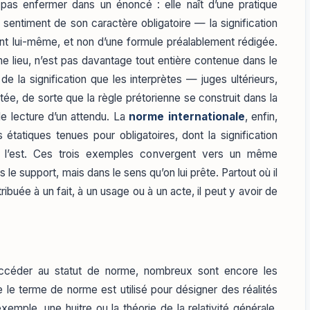
e pas enfermer dans un énoncé : elle naît d’une pratique
e sentiment de son caractère obligatoire — la signification
t lui-même, et non d’une formule préalablement rédigée.
e lieu, n’est pas davantage tout entière contenue dans le
de la signification que les interprètes — juges ultérieurs,
tée, de sorte que la règle prétorienne se construit dans la
le lecture d’un attendu. La
norme internationale
, enfin,
étatiques tenues pour obligatoires, dont la signification
elle l’est. Ces trois exemples convergent vers un même
le support, mais dans le sens qu’on lui prête. Partout où il
tribuée à un fait, à un usage ou à un acte, il peut y avoir de
ccéder au statut de norme, nombreux sont encore les
e le terme de norme est utilisé pour désigner des réalités
xemple, une huitre ou la théorie de la relativité générale.