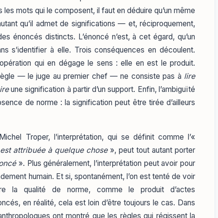
s les mots qui le composent, il faut en déduire qu’un même
tant qu’il admet de significations — et, réciproquement,
s énoncés distincts. L’énoncé n’est, à cet égard, qu’un
ans s’identifier à elle. Trois conséquences en découlent.
opération qui en dégage le sens : elle en est le produit.
la règle — le juge au premier chef — ne consiste pas à
lire
ire
une signification à partir d’un support. Enfin, l’ambiguïté
bsence de norme : la signification peut être tirée d’ailleurs
Michel Troper, l’interprétation, qui se définit comme l’«
 est attribuée à quelque chose
», peut tout autant porter
oncé
». Plus généralement, l’interprétation peut avoir pour
endement humain. Et si, spontanément, l’on est tenté de voir
fère la qualité de norme, comme le produit d’actes
ncés, en réalité, cela est loin d’être toujours le cas. Dans
 anthropologues ont montré que les règles qui régissent la