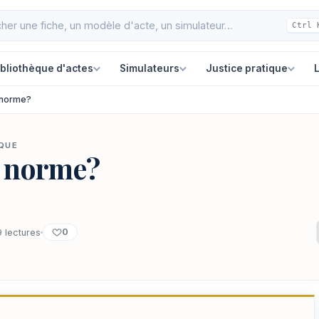
Ctrl 
ibliothèque d'actes
Simulateurs
Justice pratique
L
 norme?
IQUE
e norme?
0
 lectures