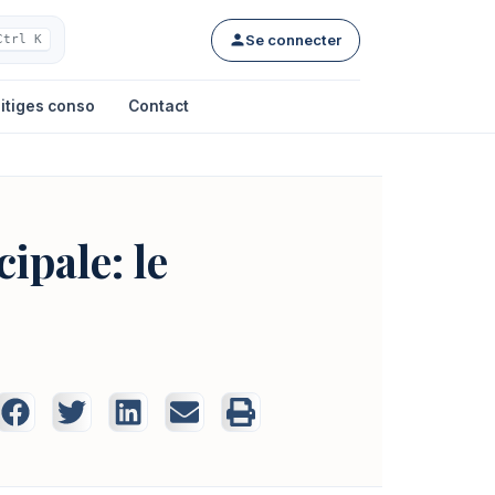
Se connecter
Ctrl K
itiges conso
Contact
ipale: le