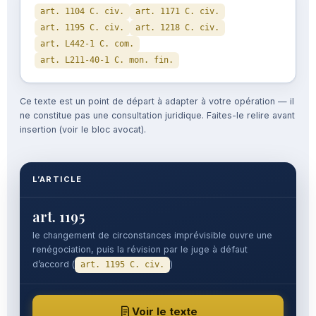
art. 1104 C. civ.
art. 1171 C. civ.
art. 1195 C. civ.
art. 1218 C. civ.
art. L442-1 C. com.
art. L211-40-1 C. mon. fin.
Ce texte est un point de départ à adapter à votre opération — il
ne constitue pas une consultation juridique. Faites-le relire avant
insertion (voir le bloc avocat).
L’ARTICLE
art. 1195
le changement de circonstances imprévisible ouvre une
renégociation, puis la révision par le juge à défaut
d’accord (
)
art. 1195 C. civ.
Voir le texte