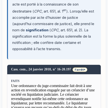
acte est porté à la connaissance de son
er
destinataire (
CPC
, art. 651, al. 1
). Lorsqu’elle est
accomplie par acte d’huissier de justice
(aujourd’hui commissaire de justice), elle prend le
nom de
signification
(
CPC
, art. 651, al. 2). La
signification est la forme la plus solennelle de la
notification ; elle confère date certaine et
opposabilité à l’acte transmis.
Cass. com., 24 janvier 2018, n° 16-20.197
l'arrêt
▾
FAITS
Une ordonnance du juge-commissaire fait droit à une
action en revendication engagée par un créancier d’une
société en liquidation judiciaire. Le créancier
revendiquant notifie lui-même cette ordonnance au
liquidateur, par lettre recommandée. Le liquidateur
n’exerce son recours qu’au-delà du délai de dix jours.