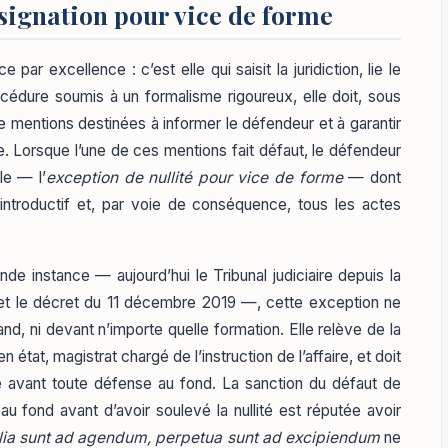
assignation pour vice de forme
e par excellence : c’est elle qui saisit la juridiction, lie le
rocédure soumis à un formalisme rigoureux, elle doit, sous
e mentions destinées à informer le défendeur et à garantir
e. Lorsque l’une de ces mentions fait défaut, le défendeur
le — l’
exception de nullité pour vice de forme
— dont
cte introductif et, par voie de conséquence, tous les actes
nde instance — aujourd’hui le Tribunal judiciaire depuis la
 et le décret du 11 décembre 2019 —, cette exception ne
nd, ni devant n’importe quelle formation. Elle relève de la
tat, magistrat chargé de l’instruction de l’affaire, et doit
re avant toute défense au fond. La sanction du défaut de
 au fond avant d’avoir soulevé la nullité est réputée avoir
ia sunt ad agendum, perpetua sunt ad excipiendum
ne