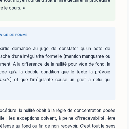
 tout moyen qui tend soit à faire déclarer la procédure
re le cours. »
 VICE DE FORME
artie demande au juge de constater qu’un acte de
taché d’une irrégularité formelle (mention manquante ou
ment. À la différence de la nullité pour vice de fond, la
cée qu’à la double condition que le texte la prévoie
texte
) et que l’irrégularité cause un grief à celui qui
cédure, la nullité obéit à la règle de concentration posée
le : les exceptions doivent, à peine d’irrecevabilité, être
fense au fond ou fin de non-recevoir. C’est tout le sens