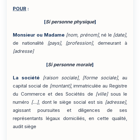
POUR
:
[
Si personne physique
]
Monsieur ou Madame
[nom, prénom]
, né le
[date]
,
de nationalité
[pays]
,
[profession]
, demeurant à
[adresse]
[
Si personne morale
]
La société
[raison sociale]
,
[forme sociale]
, au
capital social de
[montant]
, immatriculée au Registre
du Commerce et des Sociétés de
[ville]
sous le
numéro
[…]
, dont le siège social est sis
[adresse]
,
agissant poursuites et diligences de ses
représentants légaux domiciliés, en cette qualité,
audit siège