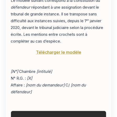
Le modèle suivant correspond à la constitution du
défendeur
répondant à une assignation devant le
tribunal de grande instance. Il se transpose sans
er
difficulté aux instances suivies, depuis le 1
janvier
2020, devant le tribunal judiciaire selon la procédure
écrite. Les mentions entre crochets sont à
compléter au cas d’espèce.
Télécharger le modèle
[N°]
Chambre
[intitulé]
N° R.G. :
[X]
Affaire :
[nom du demandeur]
C/
[nom du
défendeur]