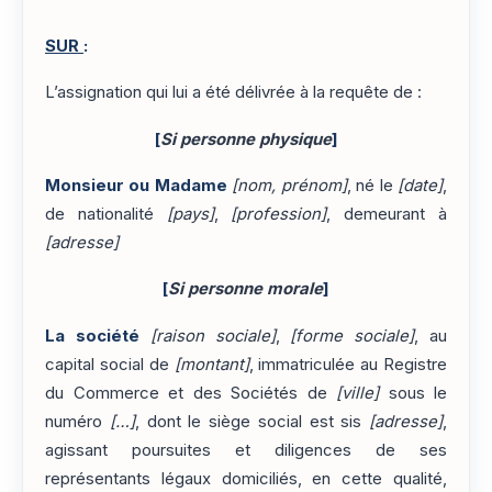
SUR
:
L’assignation qui lui a été délivrée à la requête de :
[
Si personne physique
]
Monsieur ou Madame
[nom, prénom]
, né le
[date]
,
de nationalité
[pays]
,
[profession]
, demeurant à
[adresse]
[
Si personne morale
]
La société
[raison sociale]
,
[forme sociale]
, au
capital social de
[montant]
, immatriculée au Registre
du Commerce et des Sociétés de
[ville]
sous le
numéro
[…]
, dont le siège social est sis
[adresse]
,
agissant poursuites et diligences de ses
représentants légaux domiciliés, en cette qualité,