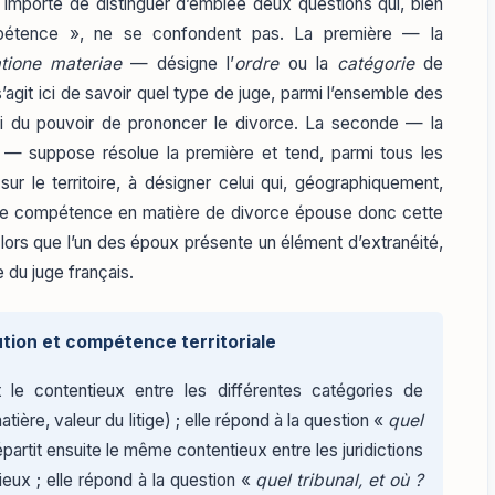
l importe de distinguer d’emblée deux questions qui, bien
pétence », ne se confondent pas. La première — la
atione materiae
— désigne l’
ordre
ou la
catégorie
de
il s’agit ici de savoir quel type de juge, parmi l’ensemble des
nvesti du pouvoir de prononcer le divorce. La seconde — la
— suppose résolue la première et tend, parmi tous les
ur le territoire, à désigner celui qui, géographiquement,
es de compétence en matière de divorce épouse donc cette
ès lors que l’un des époux présente un élément d’extranéité,
 du juge français.
tion et compétence territoriale
t le contentieux entre les différentes catégories de
matière, valeur du litige) ; elle répond à la question «
quel
partit ensuite le même contentieux entre les juridictions
eux ; elle répond à la question «
quel tribunal, et où ?