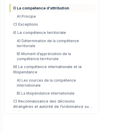
I) La compétence d’attribution
A) Principe
C) Exceptions
II) La compétence territoriale
A) Détermination de la compétence
territoriale
B) Moment d’appréciation de la
compétence territoriale
III) La compétence internationale et la
litispendance
A) Les sources de la compétence
internationale
B) La litispendance internationale
C) Reconnaissance des décisions
étrangères et autorité de l’ordonnance sur
la litispendance