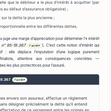
elle que le débiteur a le plus d’intérêt à acquitter (par
es au défaut d’assurance obligatoire) ;
t sur la dette la plus ancienne ;
 proportionnelle entre les différentes dettes.
au juge une marge d’appréciation pour déterminer l’« intérêt
, n° 95-19.367
). C’est cette notion d’intérêt qui
l'arrêt
▾
tif : elle déplace l’imputation d’une logique purement
finaliste, attentive aux conséquences concrètes —
ies les plus protectrices pour l’assuré.
-19.367
l'arrêt
▾
mes envers son assureur, effectue un règlement
 sans désigner précisément la dette qu’il entend
 l’affectation de ce versement entre les primes en