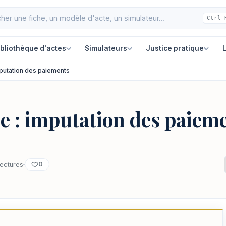
Ctrl 
ibliothèque d'actes
Simulateurs
Justice pratique
L
mputation des paiements
e : imputation des paiem
0
lectures