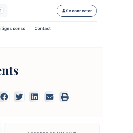
Se connecter
K
itiges conso
Contact
ents