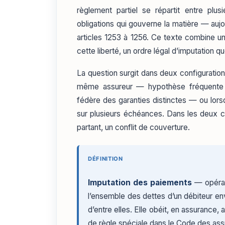
règlement partiel se répartit entre pl
obligations qui gouverne la matière — aujou
articles 1253 à 1256. Ce texte combine un
cette liberté, un ordre légal d’imputation q
La question surgit dans deux configurations
même assureur — hypothèse fréquente d
fédère des garanties distinctes — ou lor
sur plusieurs échéances. Dans les deux cas
partant, un conflit de couverture.
DÉFINITION
Imputation des paiements
— opérati
l’ensemble des dettes d’un débiteur en
d’entre elles. Elle obéit, en assurance,
de règle spéciale dans le Code des as