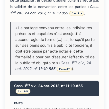
cette publicité : le défaut d’authenticité n’affecte pas
la validité de la convention entre les parties (
Cass.
ère
1
civ., 24 oct. 2012, n° 11-19.855
).
l'arrêt
▾
« Le partage convenu entre les indivisaires
présents et capables n’est assujetti à
aucune règle de forme […] ; si, lorsqu’il porte
sur des biens soumis à publicité foncière, il
doit être passé par acte notarié, cette
formalité a pour but d’assurer l’effectivité de
ère
la publicité obligatoire » (
Cass. 1
civ., 24
oct. 2012, n° 11-19.855
).
l'arrêt
▾
ère
Cass. 1
civ., 24 oct. 2012, n° 11-19.855
l'arrêt
▾
FAITS