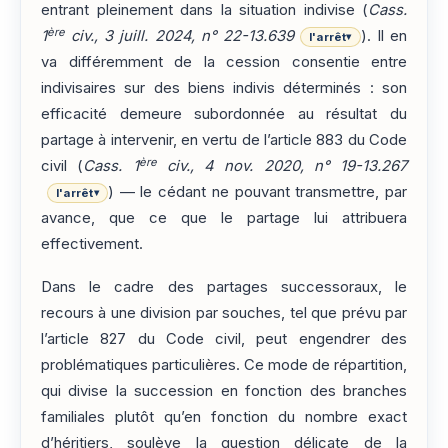
entrant pleinement dans la situation indivise (
Cass.
ère
1
civ., 3 juill. 2024, n° 22-13.639
). Il en
l'arrêt
▾
va différemment de la cession consentie entre
indivisaires sur des biens indivis déterminés : son
efficacité demeure subordonnée au résultat du
partage à intervenir, en vertu de l’article 883 du Code
ère
civil (
Cass. 1
civ., 4 nov. 2020, n° 19-13.267
) — le cédant ne pouvant transmettre, par
l'arrêt
▾
avance, que ce que le partage lui attribuera
effectivement.
Dans le cadre des partages successoraux, le
recours à une division par souches, tel que prévu par
l’article 827 du Code civil, peut engendrer des
problématiques particulières. Ce mode de répartition,
qui divise la succession en fonction des branches
familiales plutôt qu’en fonction du nombre exact
d’héritiers, soulève la question délicate de la