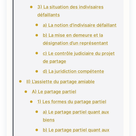
3) La situation des indivisaires
défaillants
a) La notion d’indivisaire défaillant
b) La mise en demeure et la
désignation d’un représentant
c) Le contrôle judiciaire du projet
de partage
d) La juridiction compétente
II) L’assiette du partage amiable
A) Le partage partiel
1) Les formes du partage partiel
a) Le partage partiel quant aux
biens
b) Le partage partiel quant aux