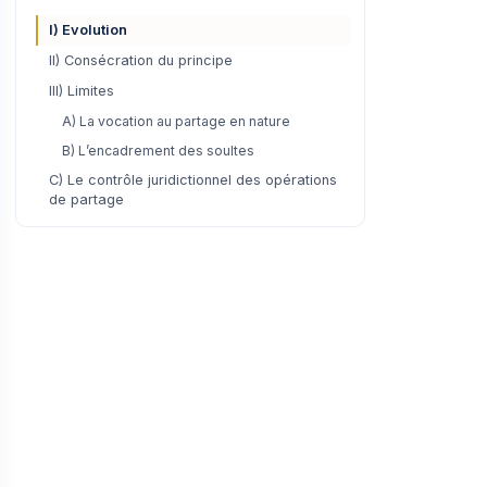
I) Evolution
II) Consécration du principe
III) Limites
A) La vocation au partage en nature
B) L’encadrement des soultes
C) Le contrôle juridictionnel des opérations
de partage