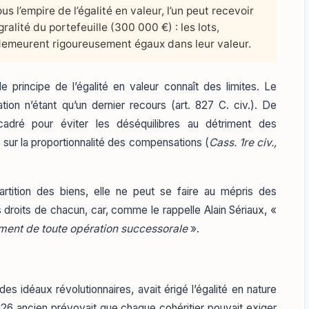
us l’empire de l’égalité en valeur, l’un peut recevoir
gralité du portefeuille (300 000 €) : les lots,
demeurent rigoureusement égaux dans leur valeur.
 principe de l’égalité en valeur connaît des limites. Le
tation n’étant qu’un dernier recours (art. 827 C. civ.). De
adré pour éviter les déséquilibres au détriment des
e sur la proportionnalité des compensations (
Cass. 1re civ.,
répartition des biens, elle ne peut se faire au mépris des
 droits de chacun, car, comme le rappelle Alain Sériaux, «
ement de toute opération successorale
».
es idéaux révolutionnaires, avait érigé l’égalité en nature
 826 ancien prévoyait que chaque cohéritier pouvait exiger