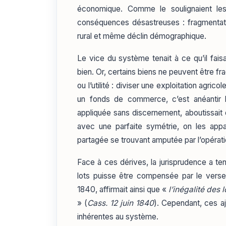
économique. Comme le soulignaient les 
conséquences désastreuses : fragmentatio
rural et même déclin démographique.
Le vice du système tenait à ce qu’il faisai
bien. Or, certains biens ne peuvent être fr
ou l’utilité : diviser une exploitation agrico
un fonds de commerce, c’est anéantir l’a
appliquée sans discernement, aboutissait do
avec une parfaite symétrie, on les appa
partagée se trouvant amputée par l’opérat
Face à ces dérives, la jurisprudence a ten
lots puisse être compensée par le vers
1840, affirmait ainsi que «
l’inégalité des 
» (
Cass. 12 juin 1840
). Cependant, ces aju
inhérentes au système.