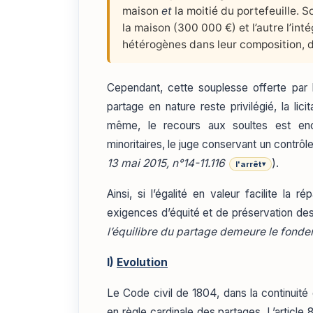
maison
et
la moitié du portefeuille. So
la maison (300 000 €) et l’autre l’inté
hétérogènes dans leur composition, 
Cependant, cette souplesse offerte par le
partage en nature reste privilégié, la lici
même, le recours aux soultes est enc
minoritaires, le juge conservant un contrôl
13 mai 2015, n°14-11.116
).
l'arrêt
▾
Ainsi, si l’égalité en valeur facilite la 
exigences d’équité et de préservation des
l’équilibre du partage demeure le fond
I)
Evolution
Le Code civil de 1804, dans la continuité d
en règle cardinale des partages. L’article