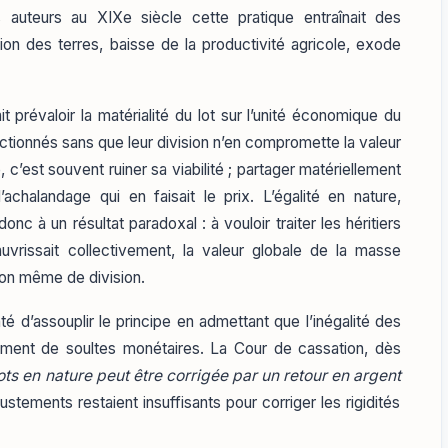
auteurs au XIXe siècle cette pratique entraînait des
n des terres, baisse de la productivité agricole, exode
t prévaloir la matérialité du lot sur l’unité économique du
actionnés sans que leur division n’en compromette la valeur
le, c’est souvent ruiner sa viabilité ; partager matériellement
chalandage qui en faisait le prix. L’égalité en nature,
nc à un résultat paradoxal : à vouloir traiter les héritiers
uvrissait collectivement, la valeur globale de la masse
ion même de division.
té d’assouplir le principe en admettant que l’inégalité des
ement de soultes monétaires. La Cour de cassation, dès
lots en nature peut être corrigée par un retour en argent
stements restaient insuffisants pour corriger les rigidités