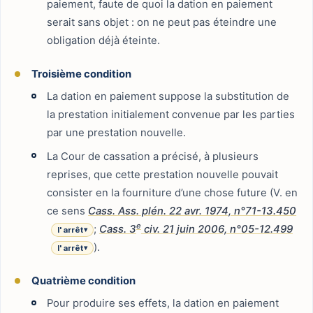
paiement, faute de quoi la dation en paiement
serait sans objet : on ne peut pas éteindre une
obligation déjà éteinte.
Troisième condition
La dation en paiement suppose la substitution de
la prestation initialement convenue par les parties
par une prestation nouvelle.
La Cour de cassation a précisé, à plusieurs
reprises, que cette prestation nouvelle pouvait
consister en la fourniture d’une chose future (V. en
ce sens
Cass. Ass. plén. 22 avr. 1974, n°71-13.450
e
;
Cass. 3
civ. 21 juin 2006, n°05-12.499
l'arrêt
▾
).
l'arrêt
▾
Quatrième condition
Pour produire ses effets, la dation en paiement