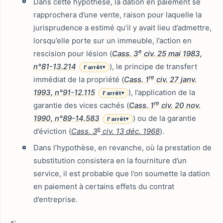
Dans cette hypothèse, la dation en paiement se
rapprochera d’une vente, raison pour laquelle la
jurisprudence a estimé qu’il y avait lieu d’admettre,
lorsqu’elle porte sur un immeuble, l’action en
e
rescision pour lésion (
Cass. 3
civ. 25 mai 1983,
n°81-13.214
), le principe de transfert
l'arrêt
▾
re
immédiat de la propriété (
Cass. 1
civ. 27 janv.
1993, n°91-12.115
), l’application de la
l'arrêt
▾
re
garantie des vices cachés (
Cass. 1
civ. 20 nov.
1990, n°89-14.583
) ou de la garantie
l'arrêt
▾
e
d’éviction (
Cass. 3
civ. 13 déc. 1968
).
Dans l’hypothèse, en revanche, où la prestation de
substitution consistera en la fourniture d’un
service, il est probable que l’on soumette la dation
en paiement à certains effets du contrat
d’entreprise.