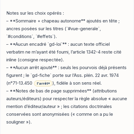
“`
Notes sur les choix opérés :
– **Sommaire + chapeau autonome** ajoutés en tête ;
ancres posées sur les titres (`#vue-generale`,
`#conditions`, `#effets`).
– **Aucun encadré `gd-loi`** : aucun texte officiel
verbatim ne m’ayant été fourni, l’article 1342-4 reste cité
inline (consigne respectée).
– **Aucun arrêt ajouté** : seuls les pourvois déjà présents
figurent ; le `gd-fiche` porte sur l’Ass. plén. 22 avr. 1974
(n°71-13.450
), fidèle à son sens réel.
l'arrêt
▾
– **Notes de bas de page supprimées** (attributions
auteurs/éditeurs) pour respecter la règle absolue « aucune
mention d’éditeur/auteur » ; les citations doctrinales
conservées sont anonymisées (« comme on a pu le
souligner »).