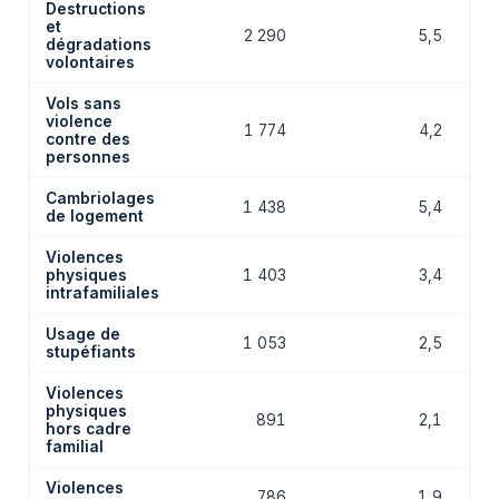
Destructions
et
2 290
5,5
dégradations
volontaires
Vols sans
violence
1 774
4,2
contre des
personnes
Cambriolages
1 438
5,4
de logement
Violences
physiques
1 403
3,4
intrafamiliales
Usage de
1 053
2,5
stupéfiants
Violences
physiques
891
2,1
hors cadre
familial
Violences
786
1,9