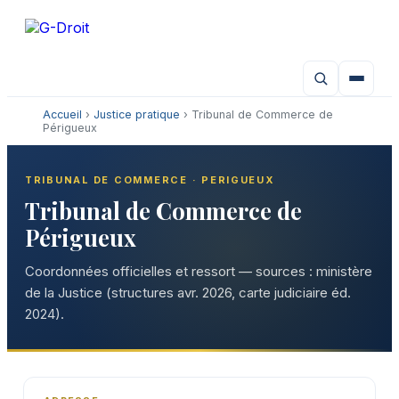
Aller
au
contenu
Accueil
›
Justice pratique
› Tribunal de Commerce de
Périgueux
TRIBUNAL DE COMMERCE · PERIGUEUX
Tribunal de Commerce de
Périgueux
Coordonnées officielles et ressort — sources : ministère
de la Justice (structures avr. 2026, carte judiciaire éd.
2024).