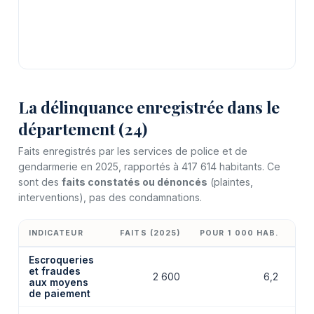
La délinquance enregistrée dans le
département (24)
Faits enregistrés par les services de police et de
gendarmerie en 2025, rapportés à 417 614 habitants. Ce
sont des
faits constatés ou dénoncés
(plaintes,
interventions), pas des condamnations.
INDICATEUR
FAITS (2025)
POUR 1 000 HAB.
ÉV
Escroqueries
et fraudes
2 600
6,2
aux moyens
de paiement