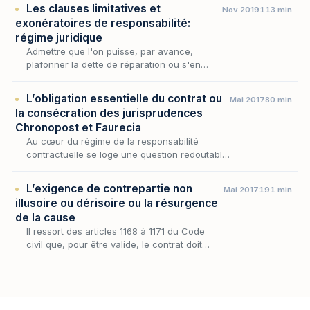
Les clauses limitatives et
Nov 2019
113 min
exonératoires de responsabilité:
régime juridique
Admettre que l'on puisse, par avance,
plafonner la dette de réparation ou s'en
affranchir, c'est toucher au point le plus
sensible de la responsabilité contractuelle :
L’obligation essentielle du contrat ou
Mai 2017
80 min
la mesure du…
la consécration des jurisprudences
Chronopost et Faurecia
Au cœur du régime de la responsabilité
contractuelle se loge une question redoutable
: celle de savoir jusqu'où un contractant peut,
par le jeu d'une clause limitative ou
L’exigence de contrepartie non
Mai 2017
191 min
exonérato…
illusoire ou dérisoire ou la résurgence
de la cause
Il ressort des articles 1168 à 1171 du Code
civil que, pour être valide, le contrat doit
assurer une certaine équivalence entre les
prestations des parties.