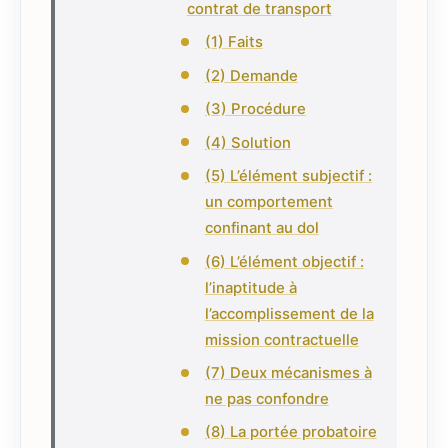
contrat de transport
(1) Faits
(2) Demande
(3) Procédure
(4) Solution
(5) L’élément subjectif :
un comportement
confinant au dol
(6) L’élément objectif :
l’inaptitude à
l’accomplissement de la
mission contractuelle
(7) Deux mécanismes à
ne pas confondre
(8) La portée probatoire