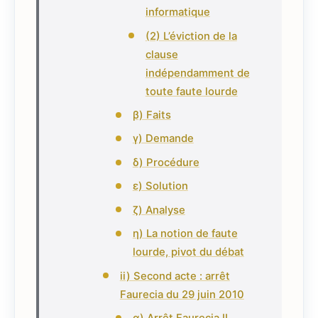
informatique
(2) L’éviction de la
clause
indépendamment de
toute faute lourde
β) Faits
γ) Demande
δ) Procédure
ε) Solution
ζ) Analyse
η) La notion de faute
lourde, pivot du débat
ii) Second acte : arrêt
Faurecia du 29 juin 2010