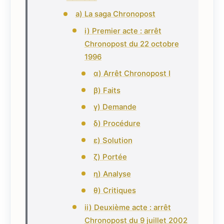
a) La saga Chronopost
i) Premier acte : arrêt
Chronopost du 22 octobre
1996
α) Arrêt Chronopost I
β) Faits
γ) Demande
δ) Procédure
ε) Solution
ζ) Portée
η) Analyse
θ) Critiques
ii) Deuxième acte : arrêt
Chronopost du 9 juillet 2002