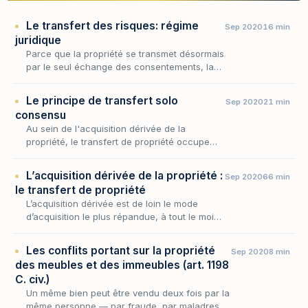
Le transfert des risques: régime
Sep 2020
16 min
juridique
Parce que la propriété se transmet désormais
par le seul échange des consentements, la
perte fortuite de la chose cesse d'être une
simple question de fait pour devenir l'enjeu
Le principe de transfert solo
Sep 2020
21 min
d'un…
consensu
Au sein de l'acquisition dérivée de la
propriété, le transfert de propriété occupe
une place singulière : il désigne le moment et
le mécanisme par lesquels la maîtrise d'un
L’acquisition dérivée de la propriété :
Sep 2020
66 min
bien pa…
le transfert de propriété
L’acquisition dérivée est de loin le mode
d’acquisition le plus répandue, à tout le moins
le plus commun, dans la mesure où, le plus
souvent, l’acquisition d’un bien procède d’un
Les conflits portant sur la propriété
Sep 2020
8 min
t…
des meubles et des immeubles (art. 1198
C. civ.)
Un même bien peut être vendu deux fois par la
même personne — par fraude, par maladresse