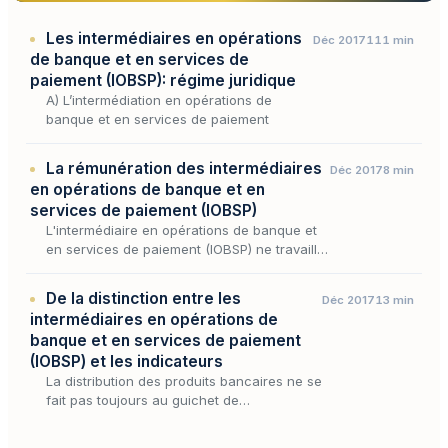
Les intermédiaires en opérations
Déc 2017
111 min
de banque et en services de
paiement (IOBSP): régime juridique
A) L’intermédiation en opérations de
banque et en services de paiement
La rémunération des intermédiaires
Déc 2017
8 min
en opérations de banque et en
services de paiement (IOBSP)
L'intermédiaire en opérations de banque et
en services de paiement (IOBSP) ne travaille
pas par philanthropie : il met en relation un
client avec un établissement de crédit ou de
De la distinction entre les
Déc 2017
13 min
p…
intermédiaires en opérations de
banque et en services de paiement
(IOBSP) et les indicateurs
La distribution des produits bancaires ne se
fait pas toujours au guichet de
l'établissement de crédit : entre le client et
la banque s'interpose fréquemment un tiers