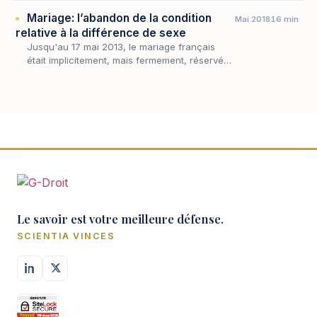
à la trop grande proximité des futurs époux :
Mariage: l’abandon de la condition
Mai 2018
16 min
le…
relative à la différence de sexe
Jusqu'au 17 mai 2013, le mariage français
était implicitement, mais fermement, réservé
aux couples formés d'un homme et d'une
femme. La différence de sexe n'était pas
conçue comme…
Le savoir est votre meilleure défense.
SCIENTIA VINCES