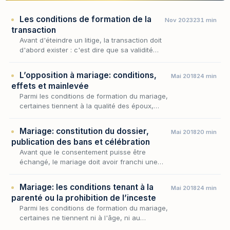
Les conditions de formation de la
Nov 2023
231 min
transaction
Avant d'éteindre un litige, la transaction doit
d'abord exister : c'est dire que sa validité
commande celle de l'apaisement qu'elle
promet. Au sein de l'étude consacrée à la
L’opposition à mariage: conditions,
Mai 2018
24 min
transa…
effets et mainlevée
Parmi les conditions de formation du mariage,
certaines tiennent à la qualité des époux,
d'autres à l'expression de leur volonté ; mais
leur respect demeurerait théorique si nul ne…
Mariage: constitution du dossier,
Mai 2018
20 min
publication des bans et célébration
Avant que le consentement puisse être
échangé, le mariage doit avoir franchi une
succession d'étapes que la loi ordonne moins
par souci de formalisme que pour garantir la
Mariage: les conditions tenant à la
Mai 2018
24 min
réalité d…
parenté ou la prohibition de l’inceste
Parmi les conditions de formation du mariage,
certaines ne tiennent ni à l'âge, ni au
consentement, ni à la dualité des sexes, mais