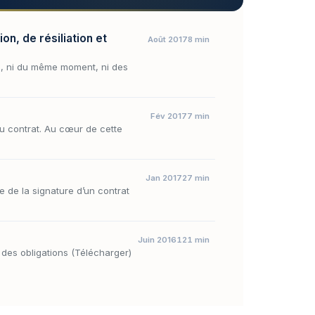
on, de résiliation et
Août 2017
8 min
se, ni du même moment, ni des
Fév 2017
7 min
u contrat. Au cœur de cette
Jan 2017
27 min
e de la signature d’un contrat
Juin 2016
121 min
 des obligations (Télécharger)