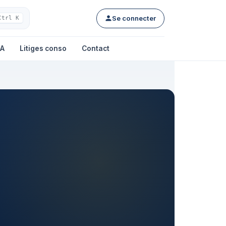
Se connecter
Ctrl K
IA
Litiges conso
Contact