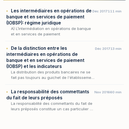
Les intermédiaires en opérations de
Déc 2017
111 min
banque et en services de paiement
(IOBSP): régime juridique
A) L’intermédiation en opérations de banque
et en services de paiement
De la distinction entre les
Déc 2017
13 min
intermédiaires en opérations de
banque et en services de paiement
(IOBSP) et les indicateurs
La distribution des produits bancaires ne se
fait pas toujours au guichet de l'établissement
de crédit : entre le client et la banque
s'interpose fréquemment un tiers qui, sans
La responsabilité des commettants
Nov 2016
60 min
réa…
du fait de leurs préposés
La responsabilité des commettants du fait de
leurs préposés constitue un cas particulier de
responsabilité du fait d’autrui.