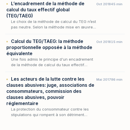
L’encadrement de la méthode de
Oct 2018
45 min
calcul du taux effectif global
(TEG/TAEG)
Le choix de la méthode de calcul du TEG n’est
pas neutre. Selon la méthode mise en œuvre,
le résultat obtenu est susceptible de
sensiblement différer (A). En France, le
Calcul du TEG/TAEG: la méthode
Oct 2018
15 min
législateur…
proportionnelle opposée à la méthode
équivalente
Une fois admis le principe d'un encadrement
de la méthode de calcul du taux effectif
global, encore faut-il déterminer le procédé
arithmétique par lequel le taux nominal se mue
Les acteurs de la lutte contre les
Mai 2017
86 min
en…
clauses abusives: juge, associations de
consommateurs, commission des
clauses abusives, pouvoir
réglementaire
La protection du consommateur contre les
stipulations qui rompent à son détriment
l'équilibre du contrat ne se résume pas à la
sanction prononcée au cas par cas : elle